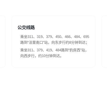
以及其他类似的单刃、双刃刀具。
拍照提示标识的内容，请勿拍照。
餐刀、大型水果刀、工艺品刀、剪刀、钢（铁）锉、斧子、锤子等。
表演、团建等活动，请提前向馆方申请，依照规定获得许可后方可实
柴油、打火机、火柴、发胶、摩丝、防晒喷雾、指甲油、染发剂、去
（盐酸、硫酸等）的危险物质。
公交线路
自热功能的食品、方便面等）。
追逐、打闹、躺卧，并请将手机设置为静音以免影响他人参观。
车、折叠购物车、儿童滑板车、轮滑鞋、滑板等。
、展品及雕塑；请爱护并正确使用公共设施，如有损坏应照价赔偿并
乘坐311、319、379、450、466、484、695
业印刷品、行业宣传品、旗帜标语（党旗国旗军旗团旗除外）。
地吐痰、乱刻乱画，禁止在馆内吸烟。展厅内请勿饮食。
路到“洼里南口”站，向东步行约8分钟到达；
、三脚架、扩音设备等。
户外露营手推车、折叠购物车、儿童滑板车、轮滑鞋、滑板等。推行
乘坐311、379、419、484路到“豹房西”站，
向西步行，约10分钟到达。
军警用器械（含主要零部件）、飞碟、长棍、木剑、尖锐物品、印泥
通知安排。
指挥。
品及可能影响观众参观或文物安全的物品。
。