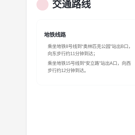
交通路线
管制刀具类，包括匕首、三棱刀、弹簧刀
展厅内请勿摄像、直播。展厅内设立不可
管制刀具以外的利器、钝器，包括菜刀、
在场馆内进行讲学、调查、摄录、演讲、
易燃易爆物品，如：酒精、汽油、煤油、
容。
带有害毒性（汞、剧毒农药等）、腐蚀性
请观众不要使用馆内电源。
地铁线路
需加热、加工、冷藏或保温的食品（如带
请使用文明用语，请勿大声喧哗、奔跑、
老年代步车、便携小推车、户外露营手推
严禁翻越围挡护栏，严禁攀爬、触摸文物
乘坐地铁8号线到“奥林匹克公园”站出B口，
违反国家法律的政治、宗教宣传品以及商
请自觉维护环境卫生，请勿丢弃杂物、随
向东步行约11分钟到达；
大型专业摄影摄像设备、自拍杆、闪光灯
馆内谢绝使用老年代步车、便携小推车、
乘坐地铁15号线到“安立路”站出A口，向西
双肩背包（不含）以上的大型箱包。
扶梯。
步行约12分钟到达。
其他：电子烟、玩具枪、玩具、各类仿真
如遇馆内重大或临时性活动，请遵从馆方
如遇各类突发事件，请服从馆方工作人员
除上述物品以外，中国法律法规明令禁止的其他物
其他未尽事宜，按国家有关法律法规执行