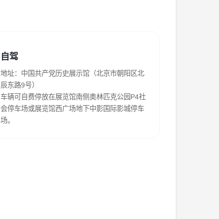
施。非馆方工作人员禁止在展区内讲解展览内
光剂、高压罐装喷雾药及化妆水等。
自驾
承担相应法律责任。
地址：中国共产党历史展示馆（北京市朝阳区北
辰东路9号）
轮椅、儿童推车等请使用直梯上下楼，请勿使用
车辆可自费停放在展览馆南侧奥林匹克公园P4社
会停车场或展览馆西广场地下中影国际影城停车
、墨水墨汁、动植物、泡泡水、口香糖等。
场。