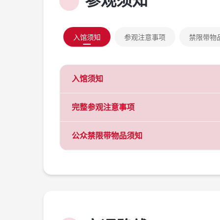
参观须知
入馆须知
参观注意事项
禁限带物
入馆须知
开馆时间为9:00-17:00（16:00停止入
完整参观注意事项
实行免费免预约参观，凭本人有效身份证件（
份证等）刷证入馆。入馆观众可同时免预约参
公众禁限带物品须知
请所有参观者严格遵守以下规定，共同维护良
观众入馆请自觉接受安检，通过西广场南侧入
如遇重大活动、展览布展等情况，可能临时闭
为了您和他人的安全，请您自觉配合并接受安
请自觉遵守法律法规，禁止将违反国家法
请自觉接受安全检查和健康监测，严禁将
如遇展厅瞬时参观人数较多，将采取临时
下列物品禁止携带进入场馆：
醉酒、吸毒、衣履不整者（袒胸赤膊、穿
爆炸物品类，包括弹药、爆破器材、烟花
陪同参观。